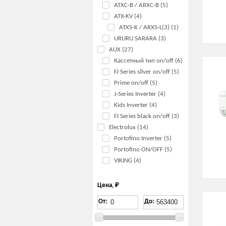
ATXС-B / ARXC-B (5)
ATX-KV (4)
ATXS-K / ARXS-L(3) (1)
URURU SARARA (3)
AUX (27)
Кассетный тип on/off (6)
FJ Series silver on/off (5)
Prime on/off (5)
J-Series Inverter (4)
Kids Inverter (4)
FJ Series black on/off (3)
Electrolux (14)
Portofino Inverter (5)
Portofino ON/OFF (5)
VIKING (4)
Цена, ₽
От:
До: