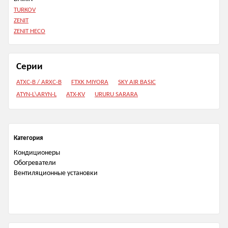
TURKOV
ZENIT
ZENIT HECO
Серии
ATXС-B / ARXC-B
FTXK MIYORA
SKY AIR BASIC
ATYN-L\ARYN-L
ATX-KV
URURU SARARA
Категория
Кондиционеры
Обогреватели
Вентиляционные установки