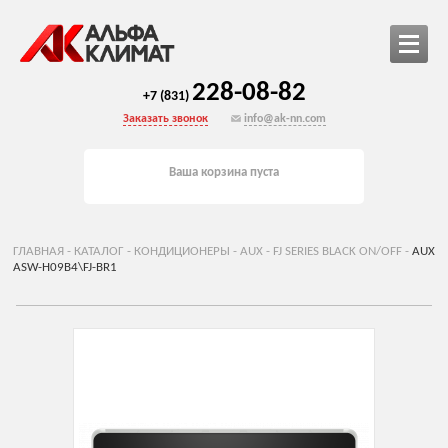
228-08-82
+7 (831)
Заказать звонок
info@ak-nn.com
Ваша корзина пуста
ГЛАВНАЯ
-
КАТАЛОГ
-
КОНДИЦИОНЕРЫ
-
AUX
-
FJ SERIES BLACK ON/OFF
-
AUX
ASW-H09B4\FJ-BR1